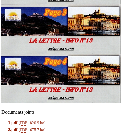
Documents joints
1.pdf
(
PDF
-
820.9 ko
)
2.pdf
(
PDF
-
675.7 ko
)