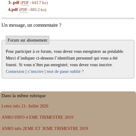
3-.pdf
(
PDF
-
643.7 ko
)
4.pdf
(
PDF
-
685.2 ko
)
Un message, un commentaire ?
Forum sur abonnement
Pour participer à ce forum, vous devez vous enregistrer au préalable.
Merci d’indiquer ci-dessous l’identifiant personnel qui vous a été
fourni. Si vous n’êtes pas enregistré, vous devez vous inscrire.
Connexion
|
s’inscrire
|
mot de passe oublié ?
Dans la même rubrique
Lettre info 21- Juillet 2026
ANRO INFO 4 EME TRIMESTRE 2019
ANRO info 2EME ET 3EME TRIMESTRE 2019